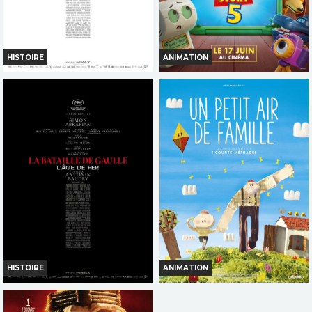
VF
VOST
VF
HISTOIRE
ANIMATION
LA BATAILLE DE GAULLE -
TOY STORY 5
PARTIE 2 : J'ÉCRIS TON NOM
Horaires et Infos
Horaires et Infos
Bande-annonce
Bande-annonce
Réservation
Réservation
TOUT PUBLIC
TOUT PUBLIC
VF
VF
HISTOIRE
ANIMATION
LA BATAILLE DE GAULLE -
UN PETIT AIR DE FAMILLE
PARTIE 1 : L'AGE DE FER