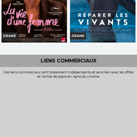
DRAME
DRAME
LA VIE D'UNE FEMME
RÉPARER LES VIVANTS
Infos
Horaires et Infos
LIENS COMMERCIAUX
Bande-annonce
Bande-annonce
Ces liens commerciaux sont totalement indépendants et sans lien avec les offres
et l'achat de place en ligne du cinéma.
Réservation
TOUT PUBLIC