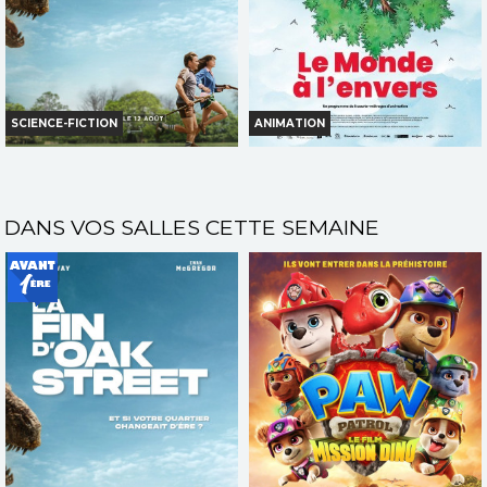
SCIENCE-FICTION
ANIMATION
LA FIN D'OAK STREET
LE MONDE À L'ENVERS
Horaires et Infos
Horaires et Infos
DANS VOS SALLES CETTE SEMAINE
Bande-annonce
Bande-annonce
Réservation
VF
AVERT. TOUT PUBLIC
VF