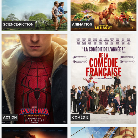
SCIENCE-FICTION
ANIMATION
LA FIN D'OAK STREET
LA PAT' PATROUILLE : LE FILM
MISSION DINO
Horaires et Infos
Horaires et Infos
Bande-annonce
Bande-annonce
Réservation
Réservation
AVERT. TOUT PUBLIC
TOUT PUBLIC
VF
VF
ACTION
COMÉDIE
SPIDER-MAN: BRAND NEW DAY
DE LA COMÉDIE-FRANÇAISE