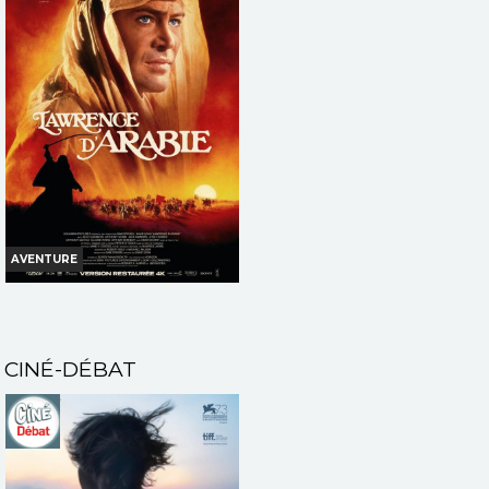
Horaires et Infos
Horaires et Infos
Bande-annonce
Bande-annonce
Réservation
Réservation
TOUT PUBLIC
AVERT. TOUT PUBLIC
VF
VF
AVENTURE
LAWRENCE D'ARABIE
Horaires et Infos
CINÉ-DÉBAT
Bande-annonce
Réservation
TOUT PUBLIC