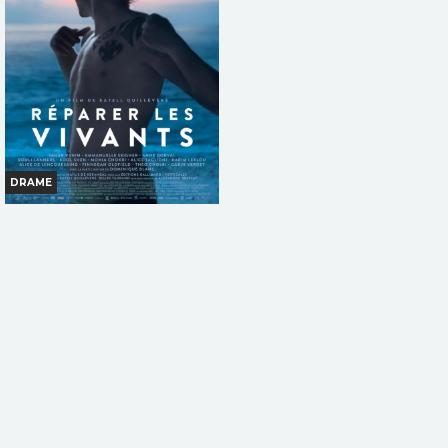
VOST
DRAME
RÉPARER LES VIVANTS
Horaires et Infos
Bande-annonce
Réservation
TOUT PUBLIC
VF