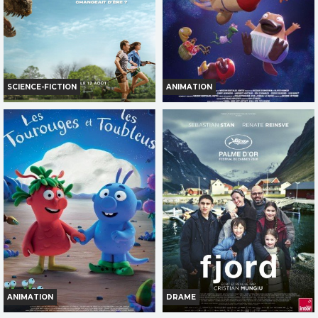
SCIENCE-FICTION
ANIMATION
LA FIN D'OAK STREET
NON-NON DANS L'ESPACE
Horaires et Infos
Infos
Bande-annonce
Bande-annonce
Réservation
AVERT. TOUT PUBLIC
ANIMATION
DRAME