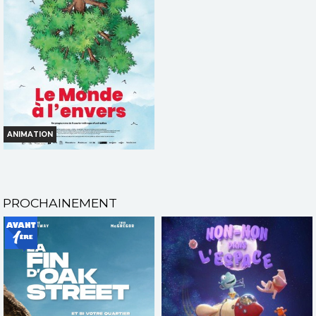
Bande-annonce
Bande-annonce
VF
VF
ANIMATION
LE MONDE À L'ENVERS
Horaires et Infos
PROCHAINEMENT
Bande-annonce
VF