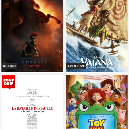
Horaires et Infos
Horaires et Infos
Bande-annonce
Bande-annonce
Réservation
Réservation
TOUT PUBLIC
TOUT PUBLIC
3D
VF
VOST
VF
OCAP
VFST
ACTION
AVENTURE
L'ODYSSÉE
VAIANA, LA LÉGENDE DU BOUT
DU MONDE
Horaires et Infos
Horaires et Infos
Bande-annonce
Bande-annonce
Réservation
Réservation
INT. -12ans
TOUT PUBLIC