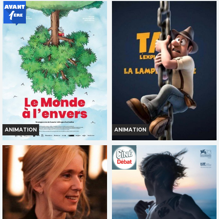
LES TOUROUGES ET LES
FJORD
TOUBLEUS
Infos
Infos
Bande-annonce
Bande-annonce
ANIMATION
ANIMATION
LE MONDE À L'ENVERS
TAD L'EXPLORATEUR ET LA
LAMPE MAGIQUE
Infos
Infos
Bande-annonce
Bande-annonce
TOUT PUBLIC