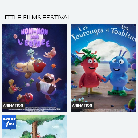
Bande-annonce
LITTLE FILMS FESTIVAL
Réservation
TOUT PUBLIC
VF
ANIMATION
ANIMATION
NON-NON DANS L'ESPACE
LES TOUROUGES ET LES
TOUBLEUS
Horaires et Infos
Horaires et Infos