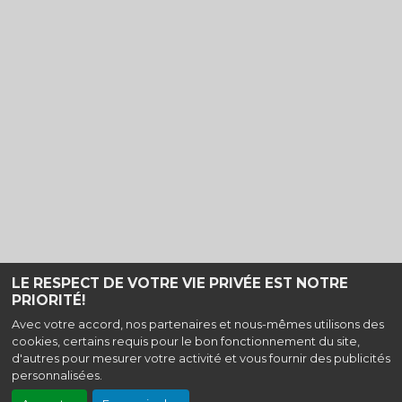
LE RESPECT DE VOTRE VIE PRIVÉE EST NOTRE
PRIORITÉ!
Avec votre accord, nos partenaires et nous-mêmes utilisons des
cookies, certains requis pour le bon fonctionnement du site,
Haut de page
d'autres pour mesurer votre activité et vous fournir des publicités
personnalisées.
Cinéma Le pont des arts, 7 place Doumer - 59700 Marcq-en Baroeul
|
Mentions légales
|
Contact
| Tel : 03 20 06 82 26