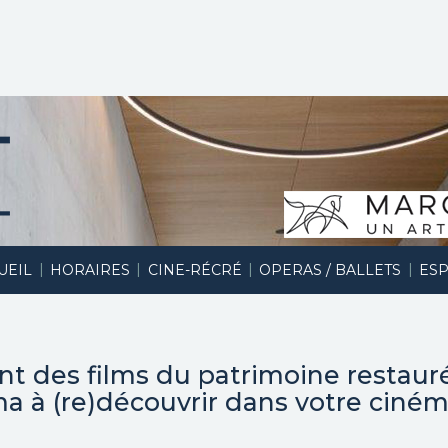
|
|
|
|
UEIL
HORAIRES
CINE-RÉCRÉ
OPERAS / BALLETS
ESP
nt des f
ilms du patrimoine restauré
éma à (re)découvrir dans votre ciném