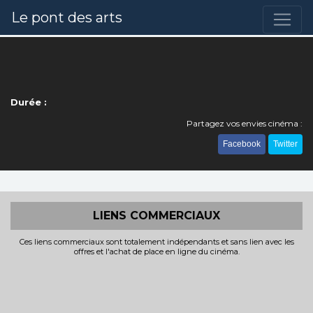
Le pont des arts
Durée :
Partagez vos envies cinéma :
Facebook
Twitter
LIENS COMMERCIAUX
Ces liens commerciaux sont totalement indépendants et sans lien avec les
offres et l'achat de place en ligne du cinéma.