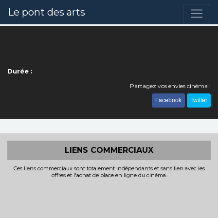
Le pont des arts
Durée :
Partagez vos envies cinéma :
Facebook
Twitter
LIENS COMMERCIAUX
Ces liens commerciaux sont totalement indépendants et sans lien avec les
offres et l'achat de place en ligne du cinéma.