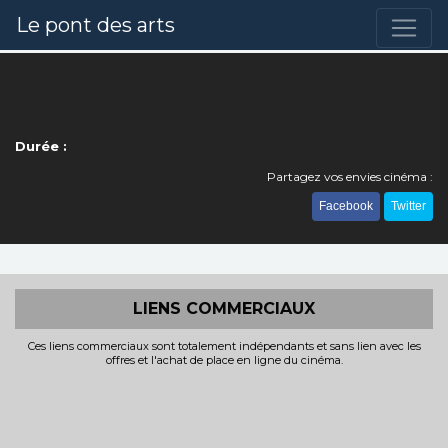
Le pont des arts
Durée :
Partagez vos envies cinéma :
Facebook
Twitter
LIENS COMMERCIAUX
Ces liens commerciaux sont totalement indépendants et sans lien avec les
offres et l'achat de place en ligne du cinéma.