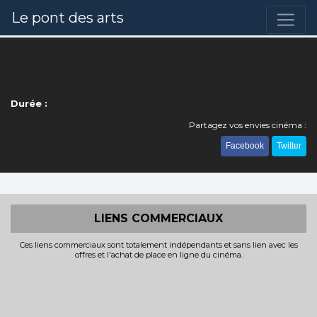
Le pont des arts
Durée :
Partagez vos envies cinéma :
Facebook
Twitter
LIENS COMMERCIAUX
Ces liens commerciaux sont totalement indépendants et sans lien avec les
offres et l'achat de place en ligne du cinéma.