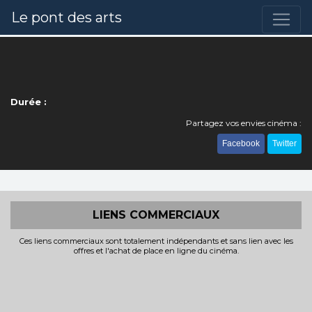
Le pont des arts
Durée :
Partagez vos envies cinéma :
Facebook
Twitter
LIENS COMMERCIAUX
Ces liens commerciaux sont totalement indépendants et sans lien avec les
offres et l'achat de place en ligne du cinéma.