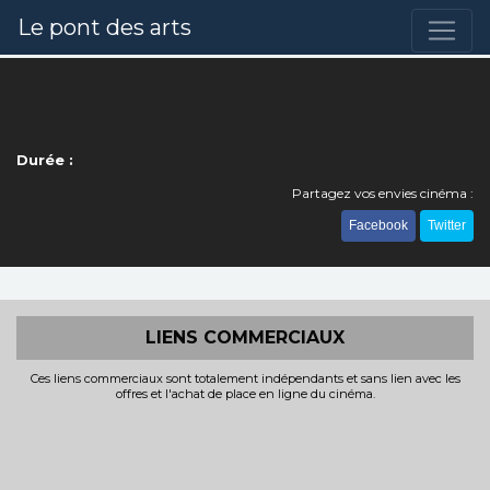
Le pont des arts
Durée :
Partagez vos envies cinéma :
Facebook
Twitter
LIENS COMMERCIAUX
Ces liens commerciaux sont totalement indépendants et sans lien avec les
offres et l'achat de place en ligne du cinéma.