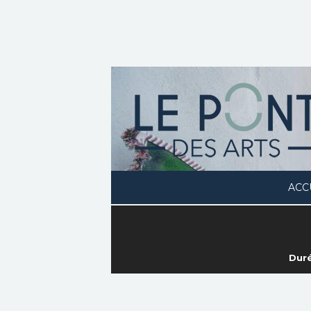
ACC
Duré