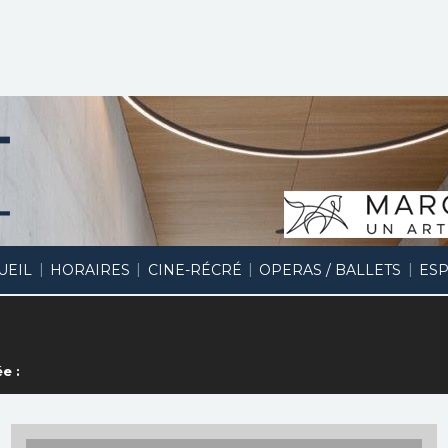
|
|
|
|
UEIL
HORAIRES
CINE-RÉCRÉ
OPERAS / BALLETS
ESP
e :