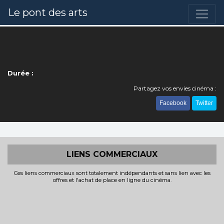
Le pont des arts
Durée :
Partagez vos envies cinéma :
Facebook
Twitter
LIENS COMMERCIAUX
Ces liens commerciaux sont totalement indépendants et sans lien avec les
offres et l'achat de place en ligne du cinéma.